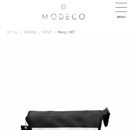
MENU
ホーム
/
MODEL
/
REVY
/
Revy / WT