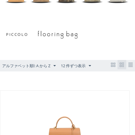
PICCOLO
アルファベット順l: A から Z
12 件ずつ表示