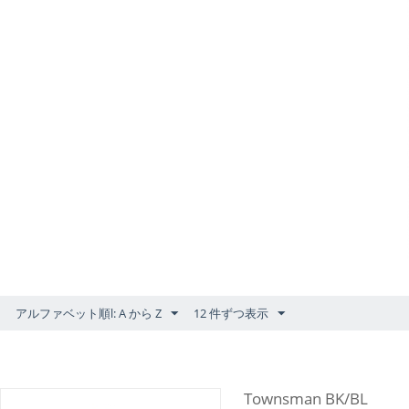
アルファベット順l: A から Z
12 件ずつ表示
Townsman BK/BL