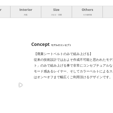
r
Interior
Size
Others
内装
大きさ・容量
その他特徴
Concept
モデルのコンセプト
【廃棄シートベルトのみで組み上げる】
従来の技術設計ではおよそ作成不可能と思われたモデル
ト」のみで組み上げる事で非常にコンセプチュアルな
モード感あるレイヤー、そしてカラーベルトによるス
はオン〜オフまで幅広くご利用頂けるデザインです。