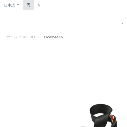
円
$
日本語
S
ホーム
/
MODEL
/
TOWNSMAN