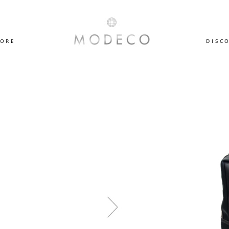
TORE
DISC