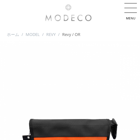
MENU
ホーム
/
MODEL
/
REVY
/
Revy / OR