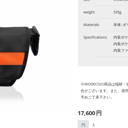
weight
535g
Materials
本体: 
Specifications
内装ポケット
内装ポケッ
内装ファス
※MODECOの商品は端材
合がございます。また、使
予めご了承下さい。
17,600
円
円
$