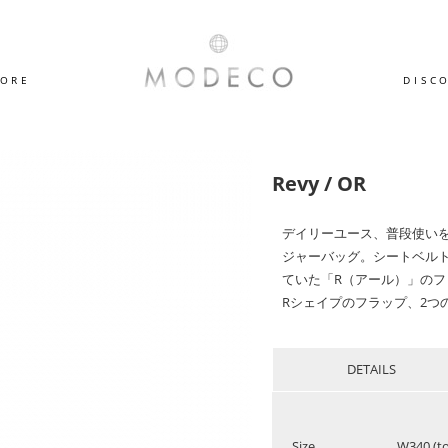
TORE
DISC
Revy / OR
デイリーユース、普段使いを
ジャーバッグ。シートベル
ていた「R（アール）」の
Rシェイプのフラップ、2つ
DETAILS
Size
W340 (t