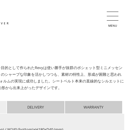
OVER
MENU
目的として作られたRevyは使い勝手が抜群のポシェット型ミニメッセン
トのシャープな印象を活かしつつも、素材の特性上、形成が困難と思われ
フォルムの実現に成功しました。シートベルト本来の直線的なシルエットに
の形から出来上がったデザインです。
DELIVERY
WARRANTY
op) / W240 (bottom)×H180×D40 (mm)