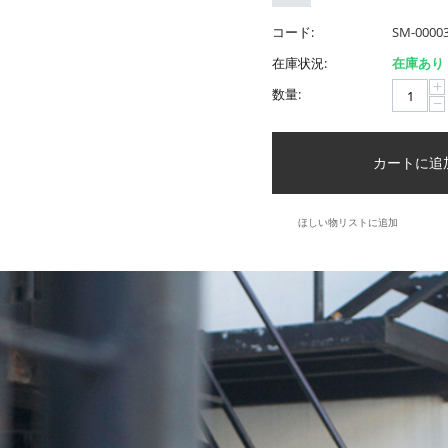
コード:
SM-0000
在庫状況:
在庫あり
+
数量:
−
カートに追
ほしい物リストに追加