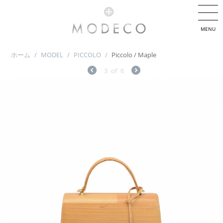
MENU
ホーム
/
MODEL
/
PICCOLO
/
Piccolo / Maple
3
of
6