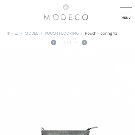
MENU
ホーム
/
MODEL
/
POUCH FLOORING
/
Pouch Flooring 13
13
of
17