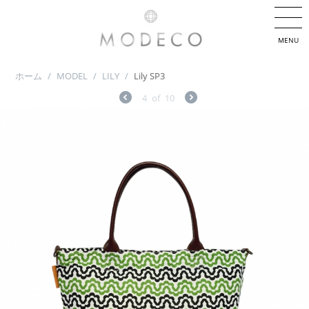
MENU
ホーム
/
MODEL
/
LILY
/
Lily SP3
4
of
10