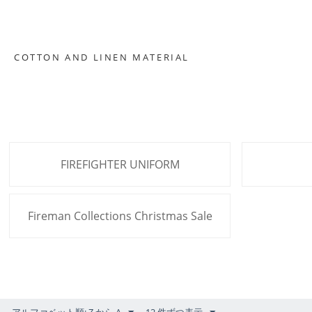
COTTON AND LINEN MATERIAL
FIREFIGHTER UNIFORM
Fireman Collections Christmas Sale
アルファベット順: Z から A
12 件ずつ表示