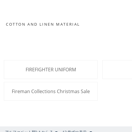
COTTON AND LINEN MATERIAL
FIREFIGHTER UNIFORM
Fireman Collections Christmas Sale
アルファベット順l: A から Z
12 件ずつ表示