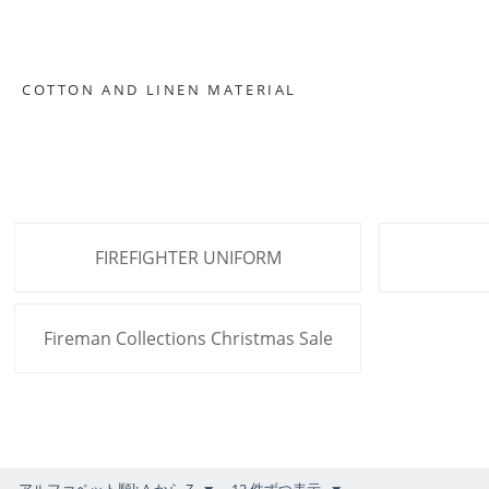
COTTON AND LINEN MATERIAL
FIREFIGHTER UNIFORM
Fireman Collections Christmas Sale
アルファベット順l: A から Z
12 件ずつ表示