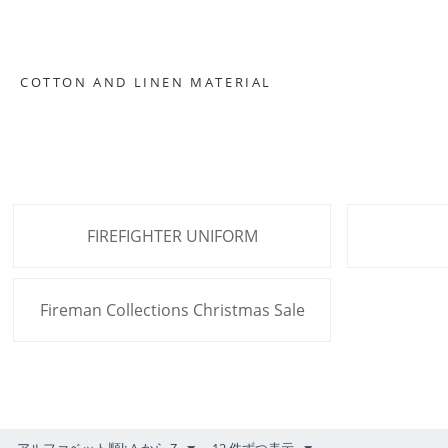
COTTON AND LINEN MATERIAL
FIREFIGHTER UNIFORM
Fireman Collections Christmas Sale
アルファベット順l: A から Z
12 件ずつ表示