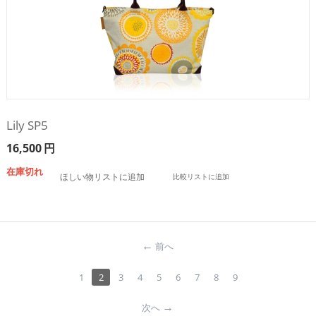
Lily SP5
16,500
円
在庫切れ
ほしい物リストに追加
比較リストに追加
前へ
1
2
3
4
5
6
7
8
9
次へ