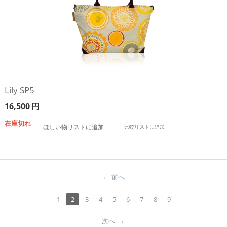
Lily SP5
16,500
円
在庫切れ
ほしい物リストに追加
比較リストに追加
前へ
1
2
3
4
5
6
7
8
9
次へ